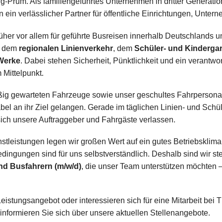
-Prüm. Als familiengeführtes Unternehmen in dritter Generation s
en ein verlässlicher Partner für öffentliche Einrichtungen, Un
er vor allem für geführte Busreisen innerhalb Deutschlands un
f dem
regionalen Linienverkehr
, dem
Schüler- und Kinderga
 Werke
. Dabei stehen Sicherheit, Pünktlichkeit und ein verantw
 Mittelpunkt.
g gewarteten Fahrzeuge sowie unser geschultes Fahrpersonal 
bel an ihr Ziel gelangen. Gerade im täglichen Linien- und Schüle
ich unsere Auftraggeber und Fahrgäste verlassen.
stleistungen legen wir großen Wert auf ein gutes Betriebsklima.
bedingungen sind für uns selbstverständlich. Deshalb sind wir st
nd Busfahrern (m/w/d)
, die unser Team unterstützen möchten 
istungsangebot oder interessieren sich für eine Mitarbeit bei
informieren Sie sich über unsere aktuellen Stellenangebote.