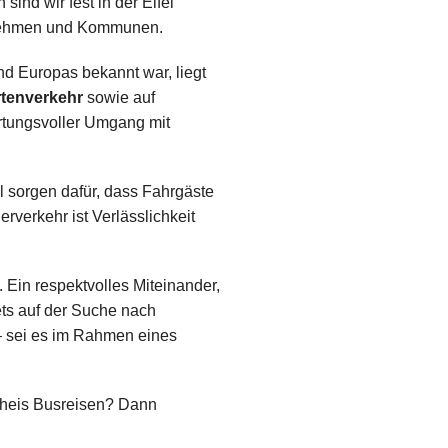
ind wir fest in der Eifel
ternehmen und Kommunen.
d Europas bekannt war, liegt
rtenverkehr
sowie auf
ortungsvoller Umgang mit
sorgen dafür, dass Fahrgäste
rverkehr ist Verlässlichkeit
 Ein respektvolles Miteinander,
ets auf der Suche nach
– sei es im Rahmen eines
 Theis Busreisen? Dann